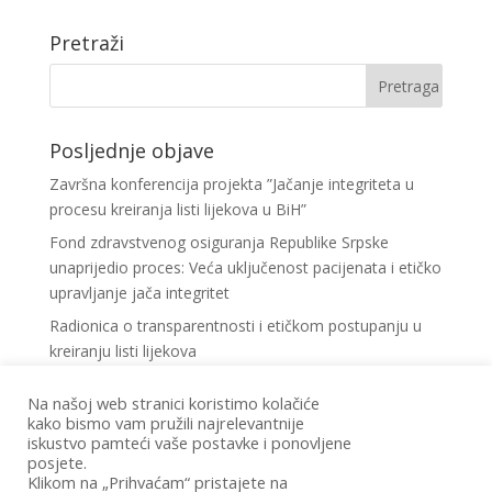
Pretraži
Posljednje objave
Završna konferencija projekta ”Jačanje integriteta u
procesu kreiranja listi lijekova u BiH”
Fond zdravstvenog osiguranja Republike Srpske
unaprijedio proces: Veća uključenost pacijenata i etičko
upravljanje jača integritet
Radionica o transparentnosti i etičkom postupanju u
kreiranju listi lijekova
”Pravo na lijek Republika Srpska”: Zajedničko
Na našoj web stranici koristimo kolačiće
djelovanje udruženja pacijenata je snaga zagovaranja
kako bismo vam pružili najrelevantnije
za prava pacijenata
iskustvo pamteći vaše postavke i ponovljene
posjete.
Mreža udruženja pacijenata”Pravo na lijek Brčko
Klikom na „Prihvaćam“ pristajete na