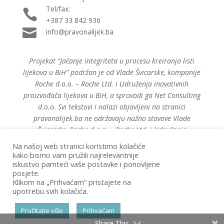
Tel/fax:

+387 33 842 936

info@pravonalijek.ba
Projekat “Jačanje integriteta u procesu kreiranja listi
lijekova u BiH” podržan je od Vlade Švicarske, kompanije
Roche d.o.o. – Roche Ltd. i Udruženja inovativnih
proizvođača lijekova u BiH, a sprovodi ga Net Consulting
d.o.o. Svi tekstovi i nalazi objavljeni na stranici
pravonalijek.ba ne održavaju nužno stavove Vlade
Švicarske, Roche d.o.o. – Roche Ltd. i Udruženja
inovativnih proizvođača lijekova u BiH.
Na našoj web stranici koristimo kolačiće
kako bismo vam pružili najrelevantnije
iskustvo pamteći vaše postavke i ponovljene
posjete.
Klikom na „Prihvaćam“ pristajete na
Politika privatnosti
upotrebu svih kolačića.
Copyright 2020 
Pravonalijek.ba
Pročitajte više
Prihvaćam
All Rights Reserved.
Share This