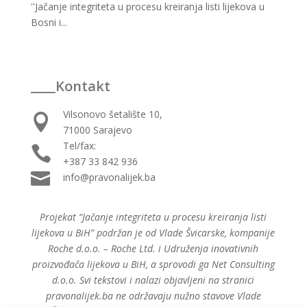
''Jačanje integriteta u procesu kreiranja listi lijekova u
Bosni i...
____Kontakt
Vilsonovo šetalište 10,

71000 Sarajevo
Tel/fax:

+387 33 842 936

info@pravonalijek.ba
Projekat “Jačanje integriteta u procesu kreiranja listi
lijekova u BiH” podržan je od Vlade Švicarske, kompanije
Roche d.o.o. – Roche Ltd. i Udruženja inovativnih
proizvođača lijekova u BiH, a sprovodi ga Net Consulting
d.o.o. Svi tekstovi i nalazi objavljeni na stranici
pravonalijek.ba ne održavaju nužno stavove Vlade