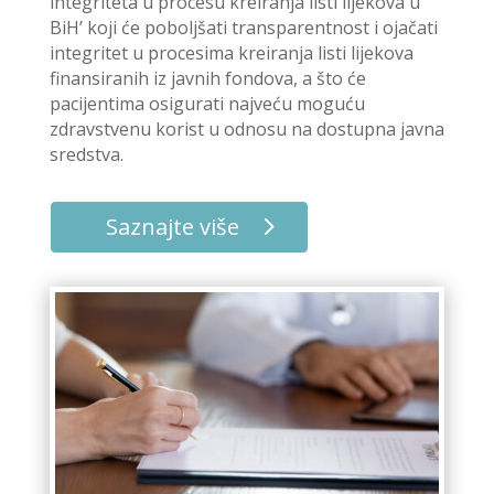
integriteta u procesu kreiranja listi lijekova u
BiH’ koji će poboljšati transparentnost i ojačati
integritet u procesima kreiranja listi lijekova
finansiranih iz javnih fondova, a što će
pacijentima osigurati najveću moguću
zdravstvenu korist u odnosu na dostupna javna
sredstva.
Saznajte više