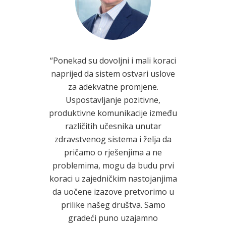
years
“Ponekad su dovoljni i mali koraci
Ud
tive
naprijed da sistem ostvari uslove
proizvođ
the health
za adekvatne promjene.
je osno
 and
Uspostavljanje pozitivne,
unaprij
ded to
produktivne komunikacije između
kvalitetn
Improving
različitih učesnika unutar
i građan
sses of
zdravstvenog sistema i želja da
Navedeni 
 Lists”
pričamo o rješenjima a ne
ukoliko
es to
problemima, mogu da budu prvi
uključi
ty in the
koraci u zajedničkim nastojanjima
znanj
ly believe
da uočene izazove pretvorimo u
postavlj
 right to
prilike našeg društva. Samo
pro
d quality
gradeći puno uzajamno
dostupn