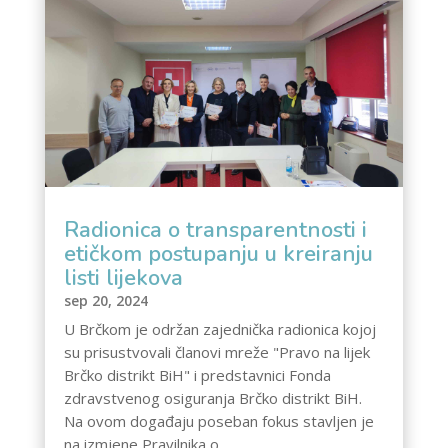
Radionica o transparentnosti i
etičkom postupanju u kreiranju
listi lijekova
sep 20, 2024
U Brčkom je održan zajednička radionica kojoj
su prisustvovali članovi mreže "Pravo na lijek
Brčko distrikt BiH" i predstavnici Fonda
zdravstvenog osiguranja Brčko distrikt BiH.
Na ovom događaju poseban fokus stavljen je
na izmjene Pravilnika o...