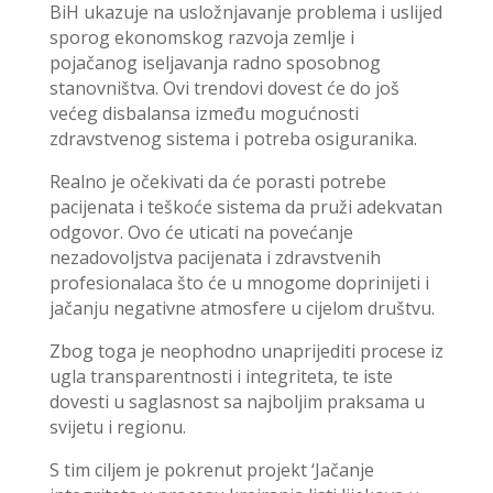
BiH ukazuje na usložnjavanje problema i uslijed
sporog ekonomskog razvoja zemlje i
pojačanog iseljavanja radno sposobnog
stanovništva. Ovi trendovi dovest će do još
većeg disbalansa između mogućnosti
zdravstvenog sistema i potreba osiguranika.
Realno je očekivati da će porasti potrebe
pacijenata i teškoće sistema da pruži adekvatan
odgovor. Ovo će uticati na povećanje
nezadovoljstva pacijenata i zdravstvenih
profesionalaca što će u mnogome doprinijeti i
jačanju negativne atmosfere u cijelom društvu.
Zbog toga je neophodno unaprijediti procese iz
ugla transparentnosti i integriteta, te iste
dovesti u saglasnost sa najboljim praksama u
svijetu i regionu.
S tim ciljem je pokrenut projekt ‘Jačanje