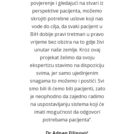
povjerenje i gledajući na stvari iz
toga UI
perspektive pacijenta, možemo
part
skrojiti potrebne uslove koji nas
integri
0 godina
vode do cilja, da svaki pacijent u
listi 
tner u
BiH dobije pravi tretman u pravo
zajedn
 Bosni i
vrijeme bez obzira na to gdje živi
kompanij
mo da se
unutar naše zemlje. Kroz ovaj
Švicars
Jačanje
projekat želimo da svoju
iskorak 
reiranja
ekspertizu stavimo na dispoziciju
zadovol
rinosi
svima, jer samo ujedinjenim
korisnik
gritetu u
snagama to možemo i postići. Svi
. Lično
smo bili ili ćemo biti pacijenti, zato
anin ima
Udr
je neophodno da zajedno radimo
snim,
proi
na uspostavljanju sistema koji će
etnim
imati mogućnost da odgovori
ama.”
potrebama pacijenta”.
n
Dr Adnan Filipović