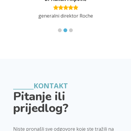
folio and
generalni direktor Roche
iser
_______KONTAKT
Pitanje ili 
prijedlog?
Niste pronašli sve odgovore koje ste tražili na