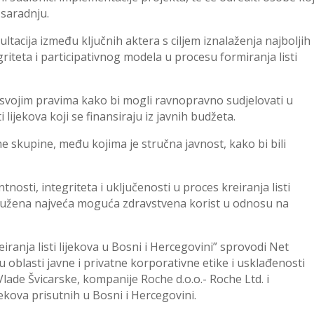
 saradnju.
ltacija između ključnih aktera s ciljem iznalaženja najboljih
griteta i participativnog modela u procesu formiranja listi
o svojim pravima kako bi mogli ravnopravno sudjelovati u
i lijekova koji se finansiraju iz javnih budžeta.
jne skupine, među kojima je stručna javnost, kako bi bili
tnosti, integriteta i uključenosti u proces kreiranja listi
 pružena najveća moguća zdravstvena korist u odnosu na
iranja listi lijekova u Bosni i Hercegovini” sprovodi Net
 u oblasti javne i privatne korporativne etike i usklađenosti
lade Švicarske, kompanije Roche d.o.o.- Roche Ltd. i
ekova prisutnih u Bosni i Hercegovini.