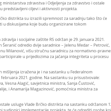
 ministarstva zdravstva i Odjeljenja za zdravstvo i ostale
 predstavljeni ciljevi i aktivnosti projekta.
rčko distrikta su izrazili spremnost za saradnju tako što će
vati u diskusijama koje budu organizirane tokom
dravlja i socijalne zaštite RS održan je 29. januara 2021.
n Šeranić odredio dvije saradnice – Jelenu Medar – Petrović,
janu Milanović, višu stručnu saradnicu za normativno-pravne
participirale u prijedlozima za jačanja integriteta u procesu
h mišljenja izražena je i na sastanku u Federalnom
5. februara 2021. godine. Na sastanku su prisustvovale:
, Vesna Alagić, savjetnica ministra, Sanja Čustović,
lije, i Anamarija Magazinović, pomoćnica ministra za
i ostale usluge Vlade Brčko distrikta na sastanku održanom 1
vni sudionici implementacije projekta, te će odrediti osobe ko