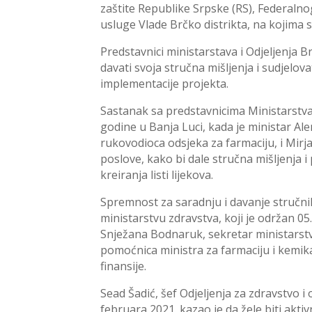
zaštite Republike Srpske (RS), Federalnog
usluge Vlade Brčko distrikta, na kojima su
Predstavnici ministarstava i Odjeljenja B
davati svoja stručna mišljenja i sudjelo
implementacije projekta.
Sastanak sa predstavnicima Ministarstva z
godine u Banja Luci, kada je ministar Ale
rukovodioca odsjeka za farmaciju, i Mir
poslove, kako bi dale stručna mišljenja i 
kreiranja listi lijekova.
Spremnost za saradnju i davanje stručni
ministarstvu zdravstva, koji je održan 0
Snježana Bodnaruk, sekretar ministarstva
pomoćnica ministra za farmaciju i kemika
finansije.
Sead Šadić, šef Odjeljenja za zdravstvo 
februara 2021. kazao je da žele biti akti