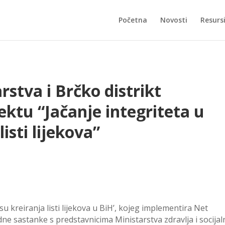
Početna
Novosti
Resurs
rstva i Brčko distrikt
ektu “Jačanje integriteta u
isti lijekova”
su kreiranja listi lijekova u BiH’, kojeg implementira Net
dne sastanke s predstavnicima Ministarstva zdravlja i socijal