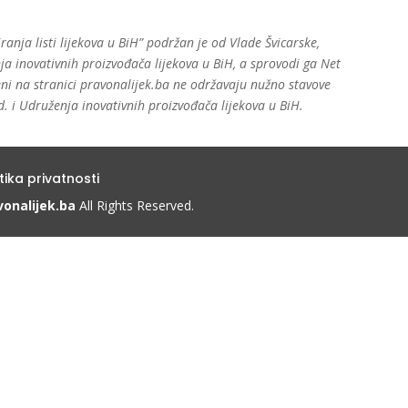
ranja listi lijekova u BiH” podržan je od Vlade Švicarske,
a inovativnih proizvođača lijekova u BiH, a sprovodi ga Net
ljeni na stranici pravonalijek.ba ne održavaju nužno stavove
d. i Udruženja inovativnih proizvođača lijekova u BiH.
itika privatnosti
vonalijek.ba
 All Rights Reserved.