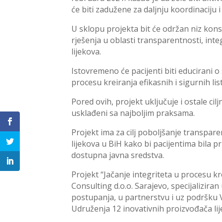
će biti zadužene za daljnju koordinaciju i
U sklopu projekta bit će održan niz konsu
rješenja u oblasti transparentnosti, inte
lijekova.
Istovremeno će pacijenti biti educirani 
procesu kreiranja efikasnih i sigurnih list
Pored ovih, projekt uključuje i ostale cil
usklađeni sa najboljim praksama.
Projekt ima za cilj poboljšanje transparen
lijekova u BiH kako bi pacijentima bila
dostupna javna sredstva.
Projekt “Jačanje integriteta u procesu kre
Consulting d.o.o. Sarajevo, specijaliziran
postupanja, u partnerstvu i uz podršku V
Udruženja 12 inovativnih proizvođača lij