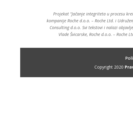
Projekat “Jačanje integriteta u procesu krei
kompanije Roche d.o.o. – Roche Ltd. i Udruženj
Consulting d.o.o. Svi tekstovi i nalazi objav
Vlade Švicarske, Roche d.o.o. – Roche Lt
Pol
Copyright 2020 
Pra