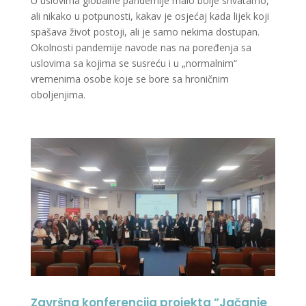
U uslovima globalne pandemije malo bolje shvatamo,
ali nikako u potpunosti, kakav je osjećaj kada lijek koji
spašava život postoji, ali je samo nekima dostupan.
Okolnosti pandemije navode nas na poređenja sa
uslovima sa kojima se susreću i u „normalnim“
vremenima osobe koje se bore sa hroničnim
oboljenjima.
Završna konferencija projekta ”Jačanje