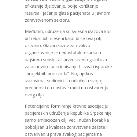
efikasnije djelovanje, bolje korištenje
resursa i jačanje glasa pacijenata u javnom
zdravstvenom sektoru.
Međutim, udruženja su svjesna izazova koji
bi trebali biti riješeni kako bi se ovaj cilj
ostvario. Glavni izazov za ovakvo
organizovanje je nedostatak resursa u
najširem smislu, ali prvenstveno grantova
za osnovno funkcionisanje tj. izvan isporuke
„projektnih proizvoda”. No, uprkos
izazovima, sudionici su odlučni u svojoj
predanosti da nastave raditi na ostvarenju
ovog cilja.
Potencijalno formiranje krovne asocijaciju
pacijentskih udruženja Republike Srpske nije
samo ambiciozan cilj, već i nužan korak ka
poboljšanju kvaliteta zdravstvene zaštite i
ostvarivanju prava svakog pacijenta na