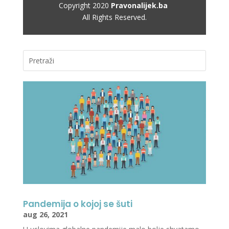
Copyright 2020 
Pravonalijek.ba
All Rights Reserved.
Pandemija o kojoj se šuti
aug 26, 2021